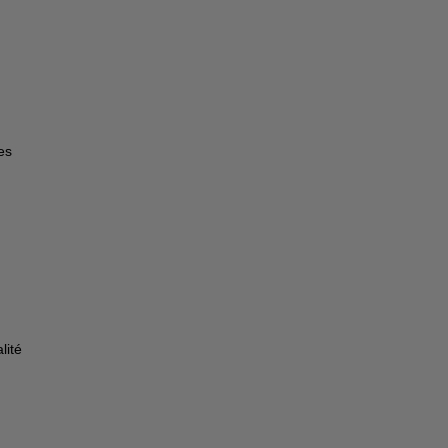
es
lité