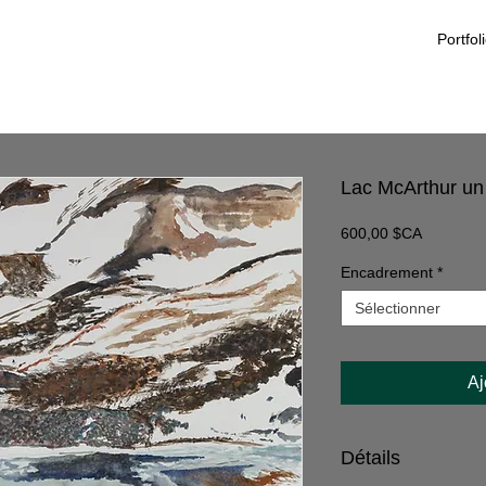
Portfol
Lac McArthur un 2
Prix
600,00 $CA
Encadrement
*
Sélectionner
Aj
Détails