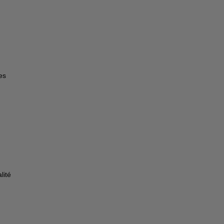
es
lité