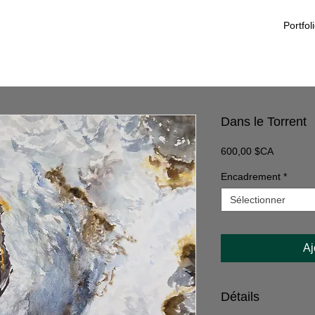
Portfol
Dans le Torrent
Prix
600,00 $CA
Encadrement
*
Sélectionner
Aj
Détails