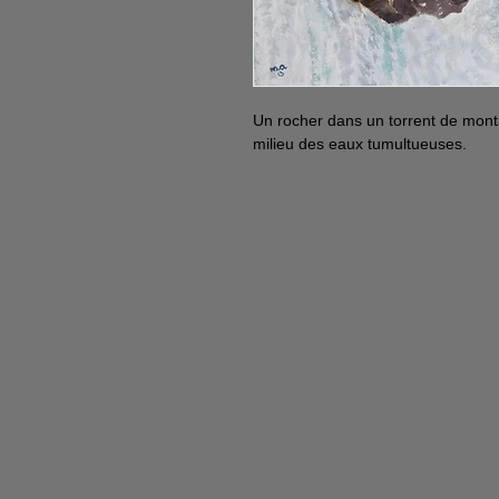
Un rocher dans un torrent de monta
milieu des eaux tumultueuses.