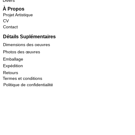
Divers
À Propos
Projet Artistique
CV
Contact
Détails Suplémentaires
Dimensions des oeuvres
Photos des œuvres
Emballage
Expédition
Retours
Termes et conditions
Politique de confidentialité
Copyright 2022 par Aquarelles Marie-Anne Schwab
Montréal, Québec
Toute reproduction sans autorisation est interdite.